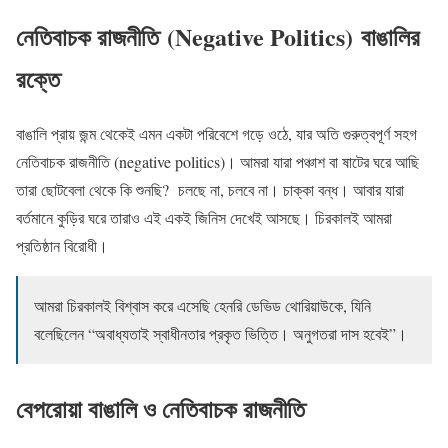
নেতিবাচক রাজনীতি (Negative Politics) বাঙালির
রক্তে
বাঙালি প্রায় জন্ম থেকেই এমন একটা পরিবেশে গড়ে ওঠে, যার অতি গুরুত্বপূর্ণ সহগ
নেতিবাচক রাজনীতি (negative politics)। আমরা যারা পঞ্চাশ বা ষাটের ঘরে আছি
তারা ছোটবেলা থেকে কি শুনছি? চলছে না, চলবে না। চাক্কা বন্ধ। আবার যারা
বর্তমানে কুড়ির ঘরে তারাও এই একই জিনিস দেখেই আসছে। চিরকালই আমরা
প্রতিষ্ঠান বিরোধী।
আমরা চিরকালই বিশ্বাস করে এসেছি হেনরি ডেভিড থোরিয়াউকে, যিনি
বলেছিলেন “অবাধ্যতাই স্বাধীনতার প্রকৃত ভিত্তি। অনুগতরা দাস হবেই”।
বেপরোয়া বাঙালি ও নেতিবাচক রাজনীতি