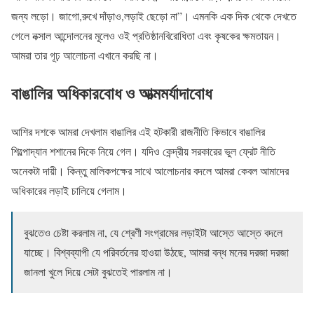
জন্য লড়ো। জাগো,রুখে দাঁড়াও,লড়াই ছেড়ো না”। এমনকি এক দিক থেকে দেখতে
গেলে নক্সাল আন্দোলনের মূলেও ওই প্রতিষ্ঠানবিরোধিতা এবং কৃষকের ক্ষমতায়ন।
আমরা তার গূঢ় আলোচনা এখানে করছি না।
বাঙালির অধিকারবোধ ও আত্মমর্যাদাবোধ
আশির দশকে আমরা দেখলাম বাঙালির এই হটকারী রাজনীতি কিভাবে বাঙালির
শিল্পোদ্যান শশানের দিকে নিয়ে গেল। যদিও কেন্দ্রীয় সরকারের ভুল ফ্রেট নীতি
অনেকটা দায়ী। কিন্তু মালিকপক্ষের সাথে আলোচনার বদলে আমরা কেবল আমাদের
অধিকারের লড়াই চালিয়ে গেলাম।
বুঝতেও চেষ্টা করলাম না, যে শ্রেণী সংগ্রামের লড়াইটা আস্তে আস্তে বদলে
যাচ্ছে। বিশ্বব্যাপী যে পরিবর্তনের হাওয়া উঠছে, আমরা বন্ধ মনের দরজা দরজা
জানলা খুলে দিয়ে সেটা বুঝতেই পারলাম না।