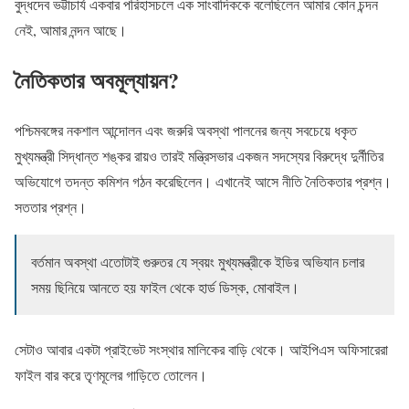
বুদ্ধদেব ভট্টাচার্য একবার পরিহাসচলে এক সাংবাদিককে বলেছিলেন আমার কোন চন্দন
নেই, আমার নন্দন আছে।
নৈতিকতার অবমূল্যায়ন?
পশ্চিমবঙ্গের নকশাল আন্দোলন এবং জরুরি অবস্থা পালনের জন্য সবচেয়ে ধকৃত
মুখ্যমন্ত্রী সিদ্ধান্ত শঙ্কর রায়ও তারই মন্ত্রিসভার একজন সদস্যের বিরুদ্ধে দুর্নীতির
অভিযোগে তদন্ত কমিশন গঠন করেছিলেন। এখানেই আসে নীতি নৈতিকতার প্রশ্ন।
সততার প্রশ্ন।
বর্তমান অবস্থা এতোটাই গুরুতর যে স্বয়ং মুখ্যমন্ত্রীকে ইডির অভিযান চলার
সময় ছিনিয়ে আনতে হয় ফাইল থেকে হার্ড ডিস্ক, মোবাইল।
সেটাও আবার একটা প্রাইভেট সংস্থার মালিকের বাড়ি থেকে। আইপিএস অফিসারেরা
ফাইল বার করে তৃণমূলের গাড়িতে তোলেন।