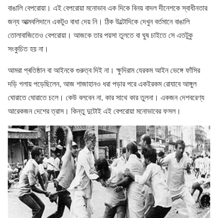
বাঙালি বেপরোয়া। এই বেপরোয়া মনোভাব এক দিকে বিনয় বাদল দীনেশকে স্বাধীনতার
জন্য আত্মবলিদানে একটুও বাধা দেয় নি। ঠিক উল্টোদিকে দেখুন বর্তমানে বাঙালি
তোলাবাজিতেও বেপরোয়া। আজকে তার পয়সা তুলতে বা ঘুষ চাইতে সে এতটুকু
সংকুচিত হয় না।
আমরা প্ৰতিষ্ঠান বা আইনকে গুরুত্ব দিই না। ক্ষুদিরাম যেরকম আইন ভেঙ্গে ফাঁসির
দড়ি গলায় পড়েছিলেন, আজ শাজাহানও ধরা পড়ার পরে একইরকম রোযাবে আঙ্গুল
ঘোরাতে ঘোরাতে চলে। কেউ বলবেন না, কার সাথে কার তুলনা। একজন দেশবরেণ্য
আরেকজন দেশের ত্রাস। কিন্তু দুটোই এই বেপরোয়া মনোভাবের ফসল।