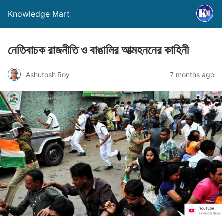
Knowledge Mart
নেতিবাচক রাজনীতি ও বাঙালির আত্মহননের কাহিনী
Ashutosh Roy
7 months ago