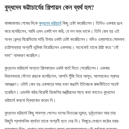
বুদ্ধদেব ভট্টাচার্যের শিল্পায়ন কেন ব্যর্থ হল?
বামজমানার শেষের দিকে
বুদ্ধদেব ভট্টাচার্য
কিছু চেষ্টা করেছিলেন। তিনিও একবার দুঃখ
করে বলেছিলেন, আমি এমন একটা দল করি, যে দল বন্ধ ডাকে। তিনি বোধ হয় এই
অন্ধ কেন্দ্র বিরোধিতায় দাড়ি টানার একটা চেষ্টা করেছিলেন। যদিও এব্যাপারে সোমনাথ
চট্টোপাধ্যায় অগ্রণী ভূমিকা নিয়েছিলেন একসময়। অনেকেই তাকে ঠাট্টা করে “মৌ
দাদা” নামকরণ করেছিল।
বুদ্ধদেব ভাট্টাচার্য অন্তত শিল্পবান্ধব একটা বার্তা দিতে পেরেছিলেন। একবার
বিধানসভায় সৌগত রায়কে বলেছিলেন, আপনি পুঁজি নিয়ে আসুন, আপনাকেও স্বাদর
আমন্ত্রণ। ওটাই বোধ হয় একমাত্র সময় যখন বাঙালি ইতিবাচক রাজনীতিতে সচেষ্ট
হয়েছিল। এমনকি কট্টর বিরোধী বিজেপির মন্ত্রীরদের সাথে কথা বলতেও বুদ্ধদেব
ভট্টাচার্য কখনো দ্বিধাবোধ করেন নি।
বুদ্ধদেব ভট্টাচার্য কিছু সাফল্য পেলেও দলের ভিতরের দ্বন্দ্ব, দুর্বৃত্তায়ন আর তার
কিছুটা প্রশাসনিক ব্যর্থতা তাকে অগ্রণী হতে দেয় নি। সিঙ্গুরে যেখানে কঠোর হবার
প্রয়োজন ছিল, সেখানে তার প্রশাসন মমতা বন্দ্যোপাধ্যায়ের ওই কর্মনাশা অবরোধ