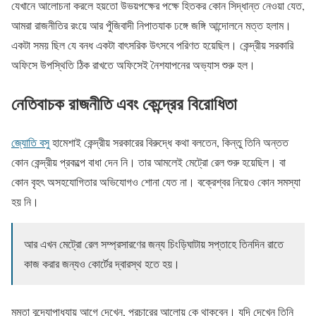
যেখানে আলোচনা করলে হয়তো উভয়পক্ষের পক্ষে হিতকর কোন সিদ্ধান্ত নেওয়া যেত,
আমরা রাজনীতির রংয়ে আর পুঁজিবাদী নিপাতযাক ঢঙ্গে জঙ্গি আন্দোলনে মত্ত হলাম।
একটা সময় ছিল যে বনধ একটা বাৎসরিক উৎসবে পরিণত হয়েছিল। কেন্দ্রীয় সরকারি
অফিসে উপস্থিতি ঠিক রাখতে অফিসেই নৈশযাপনের অভ্যাস শুরু হল।
নেতিবাচক রাজনীতি এবং কেন্দ্রের বিরোধিতা
জ্যোতি বসু
হামেশাই কেন্দ্রীয় সরকারের বিরুদ্ধে কথা বলতেন, কিন্তু তিনি অন্তত
কোন কেন্দ্রীয় প্রকল্পে বাধা দেন নি। তার আমলেই মেট্রো রেল শুরু হয়েছিল। বা
কোন বৃহৎ অসহযোগিতার অভিযোগও শোনা যেত না। বক্রেশ্বর নিয়েও কোন সমস্যা
হয় নি।
আর এখন মেট্রো রেল সম্প্রসারণের জন্য চিংড়িঘাটায় সপ্তাহে তিনদিন রাতে
কাজ করার জন্যও কোর্টের দ্বারস্থ হতে হয়।
মমতা বন্দ্যোপাধ্যায় আগে দেখেন, প্রচারের আলোয় কে থাকবেন। যদি দেখেন তিনি